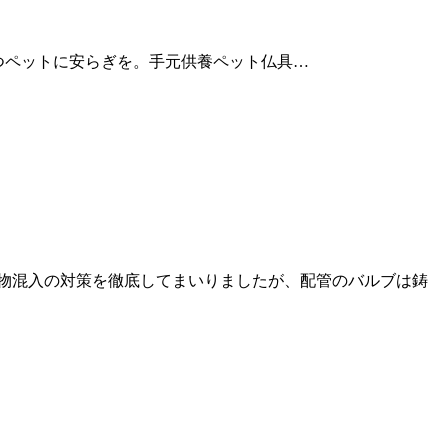
々と虹の橋で待つペットに安らぎを。手元供養ペット仏具…
ら異物混入の対策を徹底してまいりましたが、配管のバルブは鋳