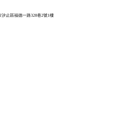
市汐止區福德一路328巷2號1樓