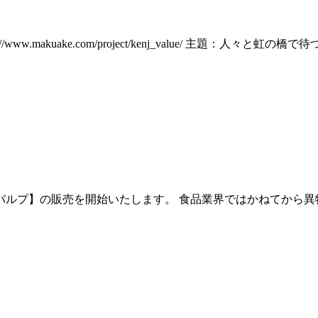
.makuake.com/project/kenj_value/ 主題：人
ールバルプ】の販売を開始いたします。 食品業界ではかねてか