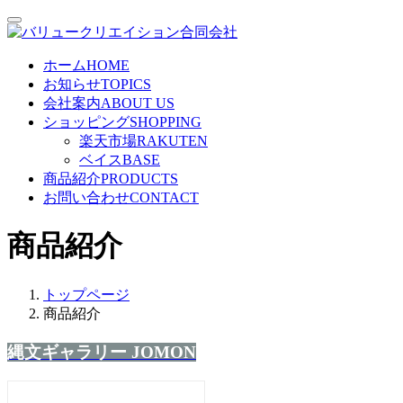
ホーム
HOME
お知らせ
TOPICS
会社案内
ABOUT US
ショッピング
SHOPPING
楽天市場
RAKUTEN
ベイス
BASE
商品紹介
PRODUCTS
お問い合わせ
CONTACT
商品紹介
トップページ
商品紹介
縄文ギャラリー JOMON