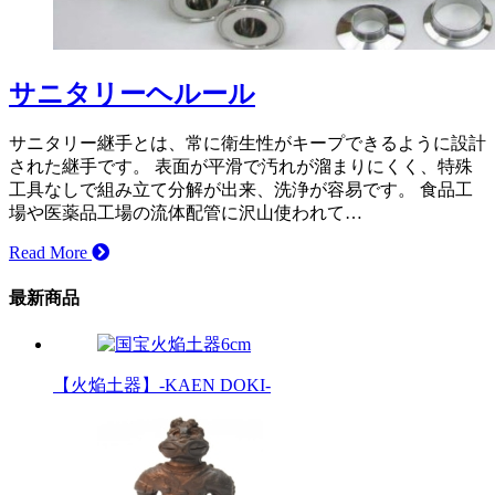
サニタリーヘルール
サニタリー継手とは、常に衛生性がキープできるように設計
された継手です。 表面が平滑で汚れが溜まりにくく、特殊
工具なしで組み立て分解が出来、洗浄が容易です。 食品工
場や医薬品工場の流体配管に沢山使われて…
Read More
最新商品
【火焔土器】-KAEN DOKI-