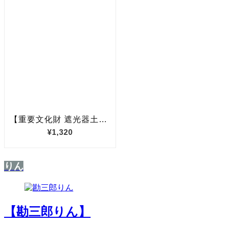
りん
【勘三郎りん】