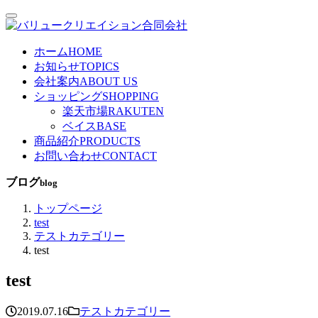
ホーム
HOME
お知らせ
TOPICS
会社案内
ABOUT US
ショッピング
SHOPPING
楽天市場
RAKUTEN
ベイス
BASE
商品紹介
PRODUCTS
お問い合わせ
CONTACT
ブログ
blog
トップページ
test
テストカテゴリー
test
test
2019.07.16
テストカテゴリー